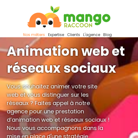
Nos métiers
Expertise
Clients
L'agence
Blog
Animation web et
réseaux sociaux
Vous souhaitez animer votre site
web et vous distinguer sur les
réseaux ? Faites appel à notre
agence pour une prestation
d’animation web et réseaux sociaux !
Nous vous accompagnons dans la
mise en place d'une stratégie