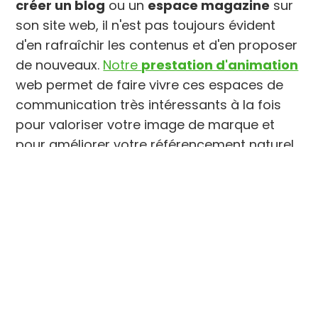
créer un blog
ou un
espace magazine
sur
son site web, il n'est pas toujours évident
d'en rafraîchir les contenus et d'en proposer
de nouveaux.
Notre
prestation d'animation
web permet de faire vivre ces espaces de
communication très intéressants à la fois
pour valoriser votre image de marque et
pour améliorer votre référencement naturel.
Notre agence vous aide à trouver le
rythme
de publication idéal
et à définir de
nouveaux sujets à aborder en ligne. En
fonction de votre positionnement, de vos
objectifs et de votre cible, nous trouverons
des thématiques intéressantes à développer
par le biais d’
articles web
, pour attirer les
clients et bien référencer votre site Internet.