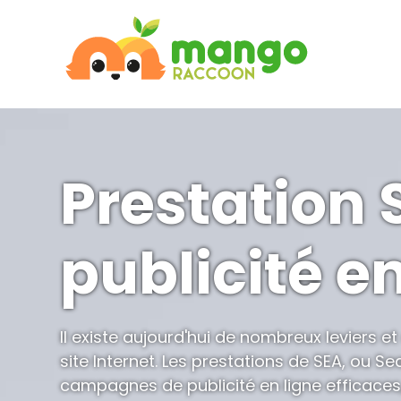
Prestation
publicité en
Il existe aujourd'hui de nombreux leviers e
site Internet. Les prestations de SEA, ou S
campagnes de publicité en ligne efficaces,