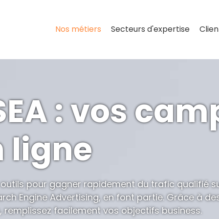
Nos métiers
Secteurs d'
expertise
Clien
 SEA : vos ca
 ligne
t outils pour gagner rapidement du trafic qualifié s
earch Engine Advertising, en font partie. Grâce à de
 remplissez facilement vos objectifs business.